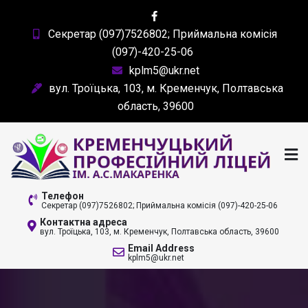
Skip
to
Секретар (097)7526802; Приймальна комісія
content
(097)-420-25-06
kplm5@ukr.net
вул. Троїцька, 103, м. Кременчук, Полтавська
область, 39600
КРЕМЕНЧУЦЬКИЙ
Телефон
Секретар (097)7526802; Приймальна комісія (097)-420-25-06
ПРОФЕСІЙНИЙ ЛІЦЕЙ
Контактна адреса
вул. Троїцька, 103, м. Кременчук, Полтавська область, 39600
ІМ. А. С. МАКАРЕНКА
Email Address
kplm5@ukr.net