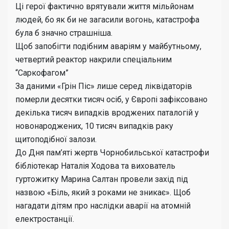
Ці герої фактично врятували життя мільйонам
людей, бо як би не загасили вогонь, катастрофа
була б значно страшніша.
Щоб запобігти подібним аваріям у майбутньому,
четвертий реактор накрили спеціальним
“Саркофагом”
За даними «Грін Піс» лише серед ліквідаторів
померли десятки тисяч осіб, у Європі зафіксовано
декілька тисяч випадків вроджених паталогій у
новонароджених, 10 тисяч випадків раку
щитоподібної залози.
До Дня пам’яті жертв Чорнобильської катастрофи
бібліотекар Наталія Ходова та вихователь
гуртожитку Марина Салтан провели захід під
назвою «Біль, який з роками не зникає». Щоб
нагадати дітям про наслідки аварії на атомній
електростанції.