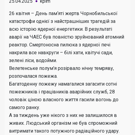
25.04.2025
kplm
26 квітня – День пам‘яті жертв Чорнобильської
катастрофи однієї з найстрашніших трагедій за
всю історію ядерної енергетики. В результаті
аварії на ЧАЕС був повністю зруйнований атомний
реактор. Смертоносна пилюка з ядерної печі
накрила все навкруги – білі хати, квітучі сади,
зелені ліси, водойми.
Велетенське полум’я розірвало нічну темряву,
розпочалася пожежа.
Багатоденну пожежу намагалися загасити сотні
пожежників і працівників аварійних служб, 28
чоловік ціною власного життя гасили вогонь до
самого ранку.
А за тиждень уже нікого з них не залишилося в
живих. Людський організм не був спроможний
витримати такого потужного радіаційного удару.