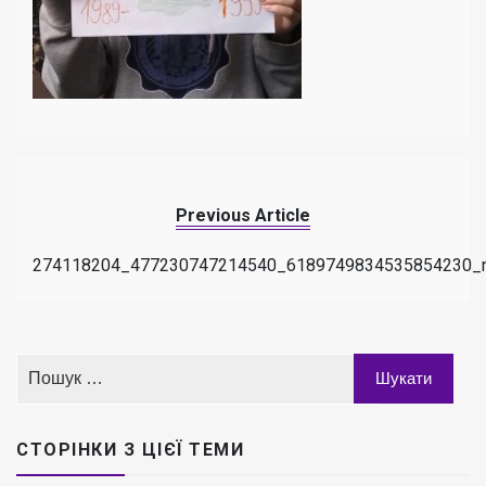
Previous Article
274118204_477230747214540_6189749834535854230_
СТОРІНКИ З ЦІЄЇ ТЕМИ