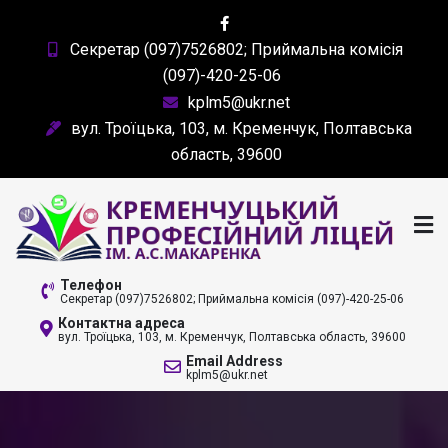
Skip
to
Секретар (097)7526802; Приймальна комісія
content
(097)-420-25-06
kplm5@ukr.net
вул. Троїцька, 103, м. Кременчук, Полтавська
область, 39600
КРЕМЕНЧУЦЬКИЙ
Телефон
Секретар (097)7526802; Приймальна комісія (097)-420-25-06
ПРОФЕСІЙНИЙ ЛІЦЕЙ
Контактна адреса
вул. Троїцька, 103, м. Кременчук, Полтавська область, 39600
ІМ. А. С. МАКАРЕНКА
Email Address
kplm5@ukr.net