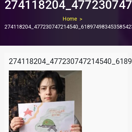
274118204_477230747
Home
274118204_477230747214540_61897498345358542
274118204_477230747214540_618