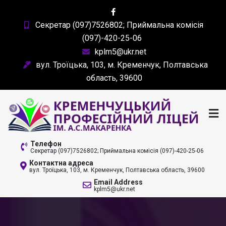
Skip
to
Секретар (097)7526802; Приймальна комісія
content
(097)-420-25-06
kplm5@ukr.net
вул. Троїцька, 103, м. Кременчук, Полтавська
область, 39600
КРЕМЕНЧУЦЬКИЙ
Телефон
Секретар (097)7526802; Приймальна комісія (097)-420-25-06
ПРОФЕСІЙНИЙ ЛІЦЕЙ
Контактна адреса
вул. Троїцька, 103, м. Кременчук, Полтавська область, 39600
ІМ. А. С. МАКАРЕНКА
Email Address
kplm5@ukr.net