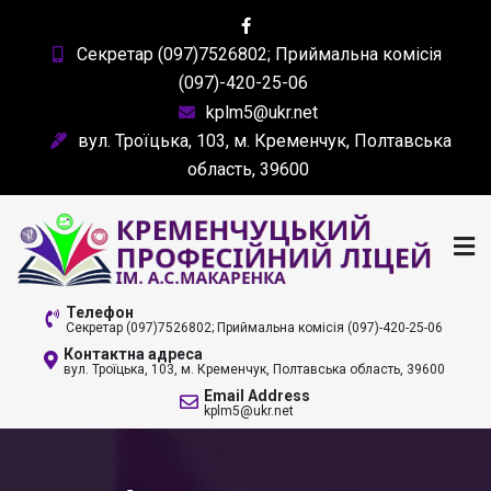
Skip
to
Секретар (097)7526802; Приймальна комісія
content
(097)-420-25-06
kplm5@ukr.net
вул. Троїцька, 103, м. Кременчук, Полтавська
область, 39600
КРЕМЕНЧУЦЬКИЙ
Телефон
Секретар (097)7526802; Приймальна комісія (097)-420-25-06
ПРОФЕСІЙНИЙ ЛІЦЕЙ
Контактна адреса
вул. Троїцька, 103, м. Кременчук, Полтавська область, 39600
ІМ. А. С. МАКАРЕНКА
Email Address
kplm5@ukr.net