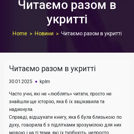
Читаємо разом в
укритті
Home
Новини
Читаємо разом в укритті
Читаємо разом в укритті
30.01.2025
kplm
Часто учні, які не «люблять» читати, просто не
знайшли ще історію, яка б їх зацікавила та
надихнула.
Справді, відшукати книгу, яка б була близькою по
духу, говорила б з підлітками зрозумілою для них
мовою і на ті теми, які їх турбують, непросто.