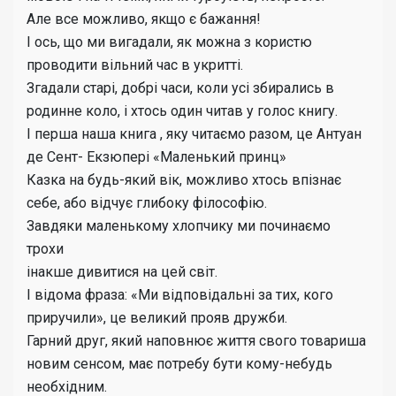
Але все можливо, якщо є бажання!
І ось, що ми вигадали, як можна з користю
проводити вільний час в укритті.
Згадали старі, добрі часи, коли усі збирались в
родинне коло, і хтось один читав у голос книгу.
І перша наша книга , яку читаємо разом, це Антуан
де Сент- Екзюпері «Маленький принц»
Казка на будь-який вік, можливо хтось впізнає
себе, або відчує глибоку філософію.
Завдяки маленькому хлопчику ми починаємо
трохи
інакше дивитися на цей світ.
І відома фраза: «Ми відповідальні за тих, кого
приручили», це великий прояв дружби.
Гарний друг, який наповнює життя свого товариша
новим сенсом, має потребу бути кому-небудь
необхідним.