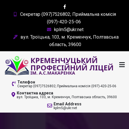
Skip
to
Секретар (097)7526802; Приймальна комісія
content
(097)-420-25-06
kplm5@ukr.net
вул. Троїцька, 103, м. Кременчук, Полтавська
область, 39600
КРЕМЕНЧУЦЬКИЙ
Телефон
Секретар (097)7526802; Приймальна комісія (097)-420-25-06
ПРОФЕСІЙНИЙ ЛІЦЕЙ
Контактна адреса
вул. Троїцька, 103, м. Кременчук, Полтавська область, 39600
ІМ. А. С. МАКАРЕНКА
Email Address
kplm5@ukr.net