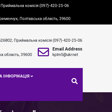
 Приймальна комісія (097)-420-25-06
 Кременчук, Полтавська область, 39600
526802; Приймальна комісія (097)-420-25-06
Email Address
ка область, 39600
kplm5@ukr.net
. С. МАКАРЕНКА
А ІНФОРМАЦІЯ