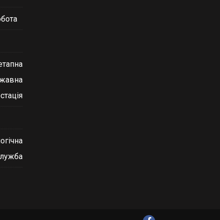
обота
етапна
ржавна
стація
огічна
служба