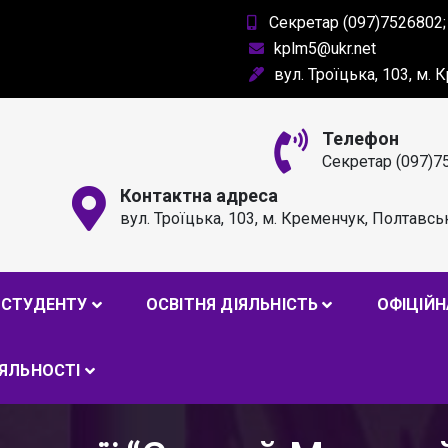
Секретар (097)7526802;
kplm5@ukr.net
вул. Троїцька, 103, м.
Телефон
Секретар (097)7
Контактна адреса
вул. Троїцька, 103, м. Кременчук, Полтавсь
РОФЕСІЙНИЙ ЛІЦЕЙ ІМ. А
СТУДЕНТУ
ОСВІТНЯ ДІЯЛЬНІСТЬ
ОФІЦІЙН
ІЯЛЬНОСТІ