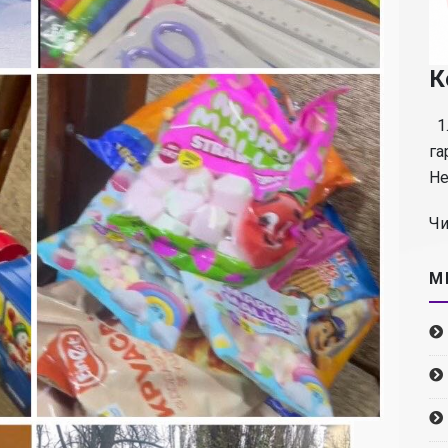
К
1.
га
Не
Чи
М