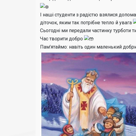
І наші студенти з радістю взялися допом
діточок, яким так потрібне тепло й увага
Сьогодні ми передали частинку турботи ти
Час творити добро
Пам’ятаймо: навіть один маленький добр