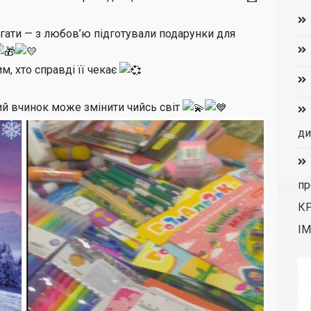
агати — з любов’ю підготували подарунки для
м, хто справді її чекає
ий вчинок може змінити чийсь світ
ди
пр
К
ІМ