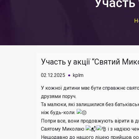
Участь 
H
Участь у акції “Святий Мик
02.12.2025
kplm
У кожної дитини має бути справжнє свят
друзями поруч.
Та малюки, які залишилися без батьківсь
ніж будь-коли.
Попри все, вони продовжують вірити в 
Святому Миколаю
і з надією чек
Нещодавно до нашого ліцею прийшов осо