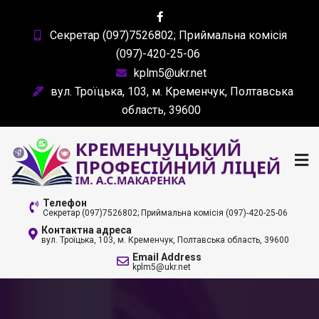
Skip
to
Секретар (097)7526802; Приймальна комісія
content
(097)-420-25-06
kplm5@ukr.net
вул. Троїцька, 103, м. Кременчук, Полтавська
область, 39600
КРЕМЕНЧУЦЬКИЙ
Телефон
Секретар (097)7526802; Приймальна комісія (097)-420-25-06
ПРОФЕСІЙНИЙ ЛІЦЕЙ
Контактна адреса
вул. Троїцька, 103, м. Кременчук, Полтавська область, 39600
ІМ. А. С. МАКАРЕНКА
Email Address
kplm5@ukr.net