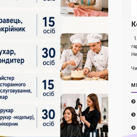
К
1.
га
Не
Чи
М