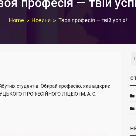
воя професія — твій успі
Home
Новини
Твоя професія — твій успіх!
С
утніх студентів. Обирай професію, яка відкриє
НЧУЦЬКОГО ПРОФЕСІЙНОГО ЛІЦЕЮ ІМ. А. С.
Н