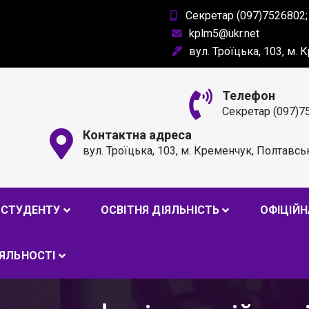
Секретар (097)7526802;
kplm5@ukr.net
вул. Троїцька, 103, м.
Телефон
Секретар (097)7
Контактна адреса
вул. Троїцька, 103, м. Кременчук, Полтавсь
РОФЕСІЙНИЙ ЛІЦЕЙ ІМ. А
СТУДЕНТУ
ОСВІТНЯ ДІЯЛЬНІСТЬ
ОФІЦІЙН
ІЯЛЬНОСТІ