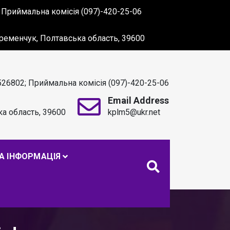
 Приймальна комісія (097)-420-25-06
 Кременчук, Полтавська область, 39600
526802; Приймальна комісія (097)-420-25-06
Email Address
ка область, 39600
kplm5@ukr.net
. С. МАКАРЕНКА
А ІНФОРМАЦІЯ