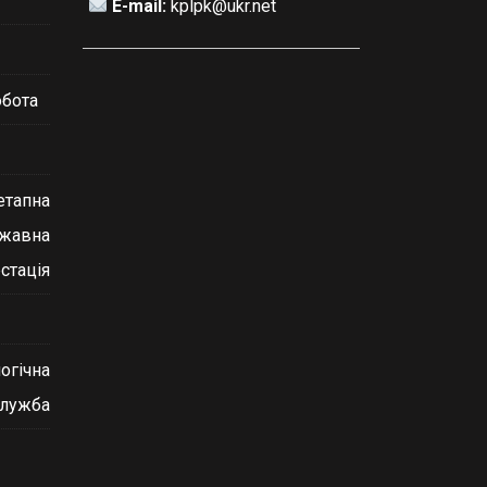
E-mail:
kplpk@ukr.net
обота
етапна
ржавна
стація
огічна
служба