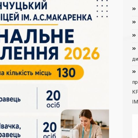
ди
пр
К
ІМ