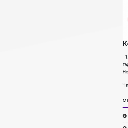
К
1.
га
Не
Чи
М