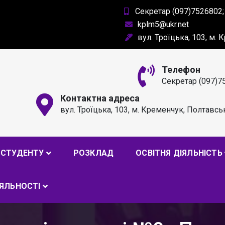
Секретар (097)7526802;
kplm5@ukr.net
вул. Троїцька, 103, м.
Телефон
Секретар (097)7
Контактна адреса
вул. Троїцька, 103, м. Кременчук, Полтавсь
РОФЕСІЙНИЙ ЛІЦЕЙ ІМ. А
СТУДЕНТУ
РОЗКЛАД
ОСВІТНЯ ДІЯЛЬНІСТЬ
ІЯЛЬНОСТІ