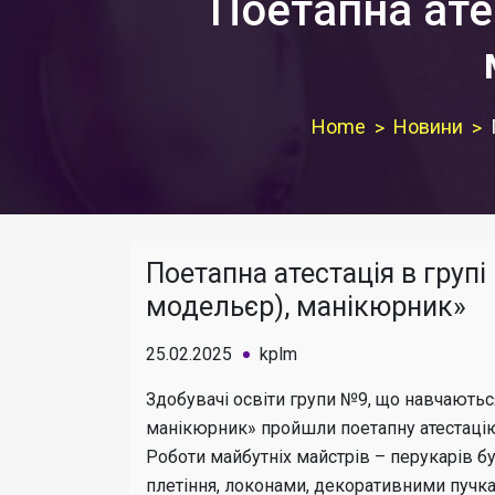
Поетапна ате
Home
Новини
Поетапна атестація в груп
модельєр), манікюрник»
25.02.2025
kplm
Здобувачі освіти групи №9, що навчаютьс
манікюрник» пройшли поетапну атестацію 
Роботи майбутніх майстрів – перукарів бу
плетіння, локонами, декоративними пучк