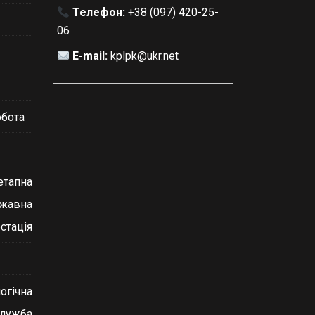
Телефон:
+38 (097) 420-25-
06
E-mail:
kplpk@ukr.net
обота
етапна
ржавна
стація
огічна
служба