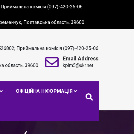
 Приймальна комісія (097)-420-25-06
 Кременчук, Полтавська область, 39600
526802; Приймальна комісія (097)-420-25-06
Email Address
ка область, 39600
kplm5@ukr.net
. С. МАКАРЕНКА
ОФІЦІЙНА ІНФОРМАЦІЯ