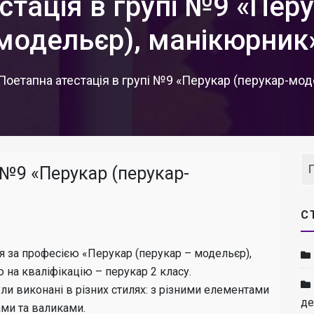
стація в групі №9 «Перу
модельєр), манікюрник
Поетапна атестація в групі №9 «Перукар (перукар-мод
і №9 «Перукар (перукар-
С
я за професією «Перукар (перукар – модельєр),
на кваліфікацію – перукар 2 класу.
ли виконані в різних стилях: з різними елементами
де
ами та валиками.