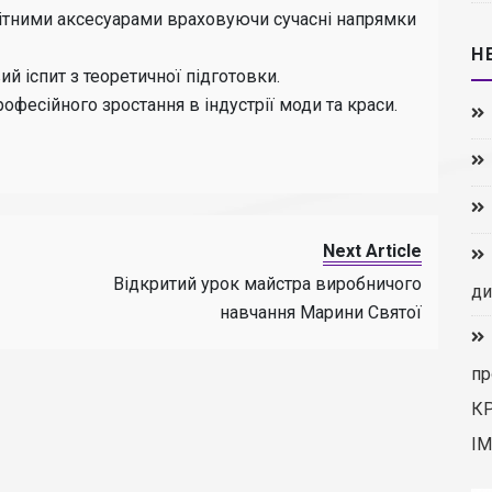
ітними аксесуарами враховуючи сучасні напрямки
Н
й іспит з теоретичної підготовки.
офесійного зростання в індустрії моди та краси.
Next Article
Відкритий урок майстра виробничого
ди
навчання Марини Святої
пр
К
ІМ