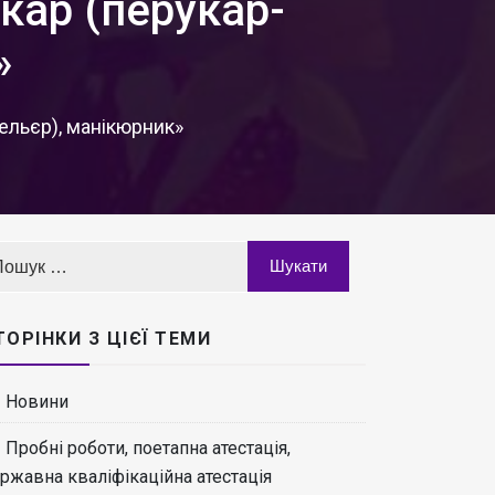
кар (перукар-
»
ельєр), манікюрник»
ТОРІНКИ З ЦІЄЇ ТЕМИ
Новини
Пробні роботи, поетапна атестація,
ржавна кваліфікаційна атестація