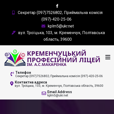
Skip
to
Секретар (097)7526802; Приймальна комісія
content
(097)-420-25-06
kplm5@ukr.net
вул. Троїцька, 103, м. Кременчук, Полтавська
область, 39600
КРЕМЕНЧУЦЬКИЙ
Телефон
Секретар (097)7526802; Приймальна комісія (097)-420-25-06
ПРОФЕСІЙНИЙ ЛІЦЕЙ
Контактна адреса
вул. Троїцька, 103, м. Кременчук, Полтавська область, 39600
ІМ. А. С. МАКАРЕНКА
Email Address
kplm5@ukr.net