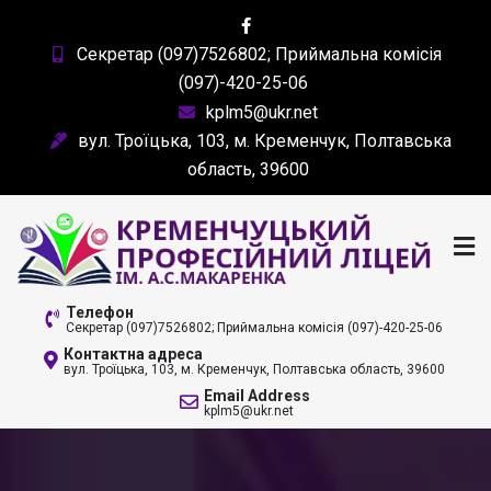
Skip
to
Секретар (097)7526802; Приймальна комісія
content
(097)-420-25-06
kplm5@ukr.net
вул. Троїцька, 103, м. Кременчук, Полтавська
область, 39600
КРЕМЕНЧУЦЬКИЙ
Телефон
Секретар (097)7526802; Приймальна комісія (097)-420-25-06
ПРОФЕСІЙНИЙ ЛІЦЕЙ
Контактна адреса
вул. Троїцька, 103, м. Кременчук, Полтавська область, 39600
ІМ. А. С. МАКАРЕНКА
Email Address
kplm5@ukr.net