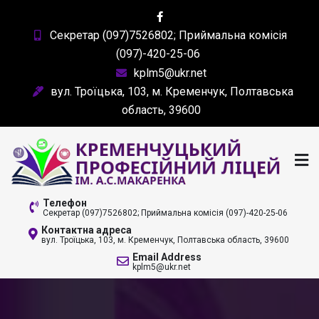
Skip
to
Секретар (097)7526802; Приймальна комісія
content
(097)-420-25-06
kplm5@ukr.net
вул. Троїцька, 103, м. Кременчук, Полтавська
область, 39600
КРЕМЕНЧУЦЬКИЙ
Телефон
Секретар (097)7526802; Приймальна комісія (097)-420-25-06
ПРОФЕСІЙНИЙ ЛІЦЕЙ
Контактна адреса
вул. Троїцька, 103, м. Кременчук, Полтавська область, 39600
ІМ. А. С. МАКАРЕНКА
Email Address
kplm5@ukr.net