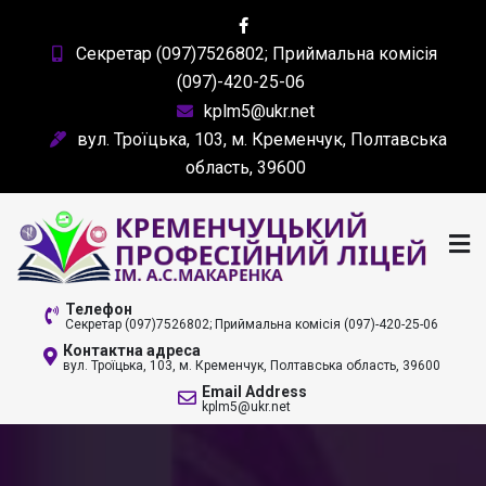
Skip
to
Секретар (097)7526802; Приймальна комісія
content
(097)-420-25-06
kplm5@ukr.net
вул. Троїцька, 103, м. Кременчук, Полтавська
область, 39600
КРЕМЕНЧУЦЬКИЙ
Телефон
Секретар (097)7526802; Приймальна комісія (097)-420-25-06
ПРОФЕСІЙНИЙ ЛІЦЕЙ
Контактна адреса
вул. Троїцька, 103, м. Кременчук, Полтавська область, 39600
ІМ. А. С. МАКАРЕНКА
Email Address
kplm5@ukr.net