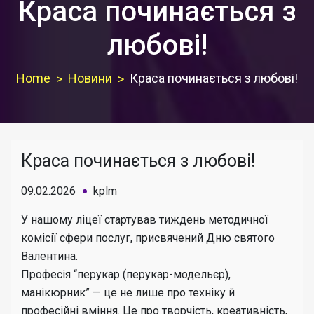
Краса починається з
любові!
Home
Новини
Краса починається з любові!
Краса починається з любові!
09.02.2026
kplm
У нашому ліцеї стартував тиждень методичної
комісії сфери послуг, присвячений Дню святого
Валентина.
Професія “перукар (перукар-модельєр),
манікюрник” — це не лише про техніку й
професійні вміння. Це про творчість, креативність,