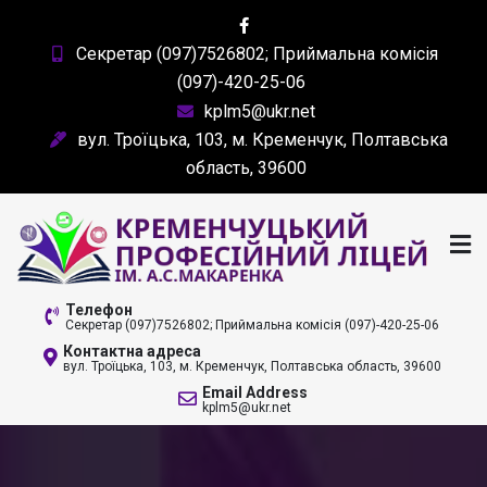
Skip
to
Секретар (097)7526802; Приймальна комісія
content
(097)-420-25-06
kplm5@ukr.net
вул. Троїцька, 103, м. Кременчук, Полтавська
область, 39600
КРЕМЕНЧУЦЬКИЙ
Телефон
Секретар (097)7526802; Приймальна комісія (097)-420-25-06
ПРОФЕСІЙНИЙ ЛІЦЕЙ
Контактна адреса
вул. Троїцька, 103, м. Кременчук, Полтавська область, 39600
ІМ. А. С. МАКАРЕНКА
Email Address
kplm5@ukr.net