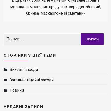
Відкритий урок на тему: «Приготування страв з
молока та молочних продуктів: сир адигейський,
бринза, маскарпоне зі сметани»
СТОРІНКИ З ЦІЄЇ ТЕМИ
Виховні заходи
Загальноліцейні заходи
Новини
НЕДАВНІ ЗАПИСИ