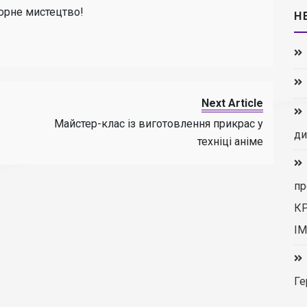
торне мистецтво!
Н
Next Article
Майстер-клас із виготовлення прикрас у
ди
техніці аніме
пр
К
ІМ
Ге