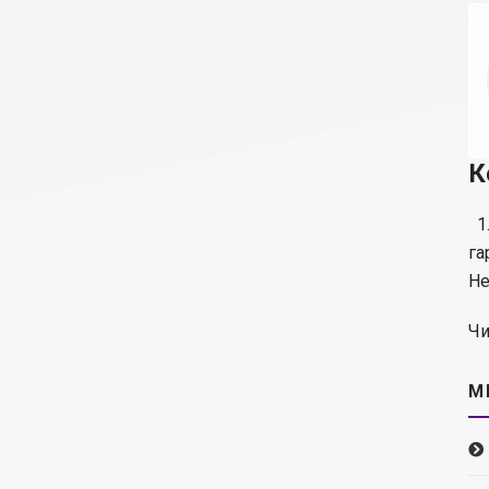
К
1.
га
Не
Чи
М