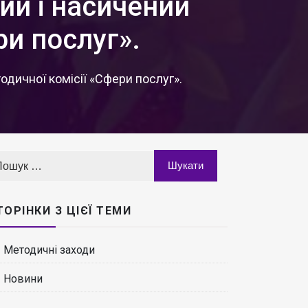
й і насичений
ри послуг».
ичної комісії «Сфери послуг».
ТОРІНКИ З ЦІЄЇ ТЕМИ
Методичні заходи
Новини