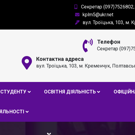
Секретар (097)7526802;
kplm5@ukr.net
вул. Троїцька, 103, м.
Телефон
Секретар (097)7
Контактна адреса
вул. Троїцька, 103, м. Кременчук, Полтавсь
РОФЕСІЙНИЙ ЛІЦЕЙ ІМ. А
СТУДЕНТУ
ОСВІТНЯ ДІЯЛЬНІСТЬ
ОФІЦІЙН
ІЯЛЬНОСТІ