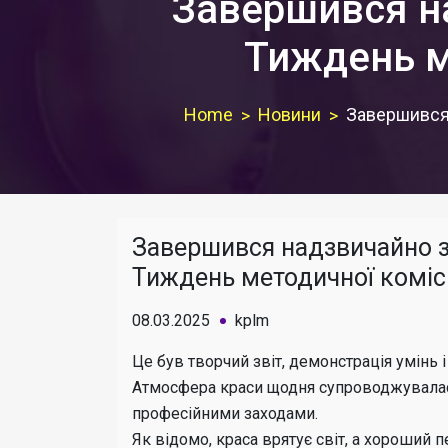
Завершився н
Тиждень ме
Home
Новини
Завершився 
Завершився надзвичайно 
Тиждень методичної комісі
08.03.2025
kplm
Це був творчий звіт, демонстрація умінь і
Атмосфера краси щодня супроводжувалас
професійними заходами.
Як відомо, краса врятує світ, а хороший