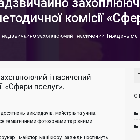
адзвичайно захоплюючи
тодичної комісії «Сфе
надзвичайно захоплюючий і насичений Тиждень метод
захоплюючий і насичений
ї «Сфери послуг».
С
 досягнень викладачів, майстрів та учнів.
я тематичними фотозонами та різними
 перукар і майстер манікюру завжди нестимуть