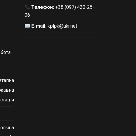
Телефон:
+38 (097) 420-25-
06
E-mail:
kplpk@ukr.net
обота
етапна
ржавна
стація
огічна