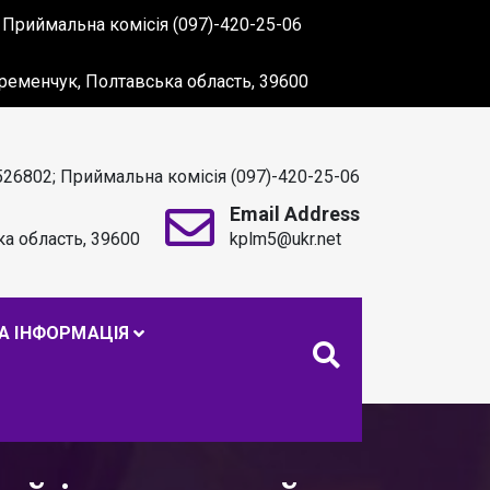
 Приймальна комісія (097)-420-25-06
 Кременчук, Полтавська область, 39600
526802; Приймальна комісія (097)-420-25-06
Email Address
ка область, 39600
kplm5@ukr.net
. С. МАКАРЕНКА
А ІНФОРМАЦІЯ