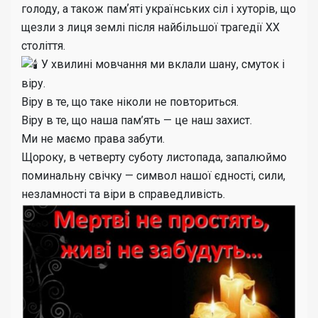
голоду, а також памʼяті українських сіл і хуторів, що
щезли з лиця землі після найбільшої трагедії ХХ
століття.
У хвилині мовчання ми вклали шану, смуток і
віру.
Віру в те, що таке ніколи не повториться.
Віру в те, що наша пам’ять — це наш захист.
Ми не маємо права забути.
Щороку, в четверту суботу листопада, запалюймо
поминальну свічку — символ нашої єдності, сили,
незламності та віри в справедливість.