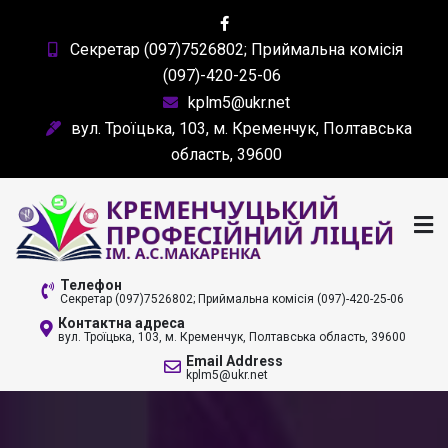
Skip
to
Секретар (097)7526802; Приймальна комісія
content
(097)-420-25-06
kplm5@ukr.net
вул. Троїцька, 103, м. Кременчук, Полтавська
область, 39600
КРЕМЕНЧУЦЬКИЙ
Телефон
Секретар (097)7526802; Приймальна комісія (097)-420-25-06
ПРОФЕСІЙНИЙ ЛІЦЕЙ
Контактна адреса
вул. Троїцька, 103, м. Кременчук, Полтавська область, 39600
ІМ. А. С. МАКАРЕНКА
Email Address
kplm5@ukr.net