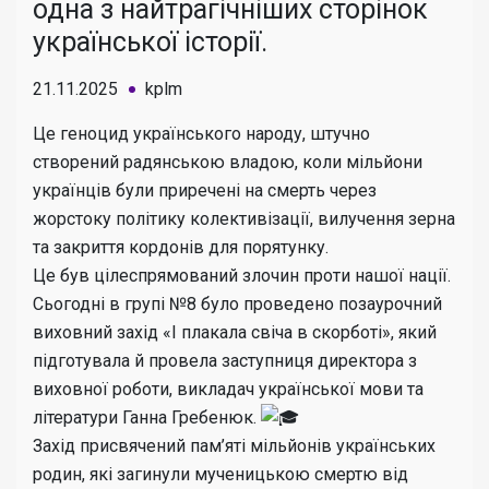
одна з найтрагічніших сторінок
української історії.
21.11.2025
kplm
Це геноцид українського народу, штучно
створений радянською владою, коли мільйони
українців були приречені на смерть через
жорстоку політику колективізації, вилучення зерна
та закриття кордонів для порятунку.
Це був цілеспрямований злочин проти нашої нації.
Сьогодні в групі №8 було проведено позаурочний
виховний захід «І плакала свіча в скорботі», який
підготувала й провела заступниця директора з
виховної роботи, викладач української мови та
літератури Ганна Гребенюк.
Захід присвячений пам’яті мільйонів українських
родин, які загинули мученицькою смертю від