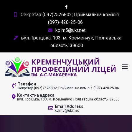
Skip
to
Секретар (097)7526802; Приймальна комісія
content
(097)-420-25-06
kplm5@ukr.net
вул. Троїцька, 103, м. Кременчук, Полтавська
область, 39600
КРЕМЕНЧУЦЬКИЙ
Телефон
Секретар (097)7526802; Приймальна комісія (097)-420-25-06
ПРОФЕСІЙНИЙ ЛІЦЕЙ
Контактна адреса
вул. Троїцька, 103, м. Кременчук, Полтавська область, 39600
ІМ. А. С. МАКАРЕНКА
Email Address
kplm5@ukr.net