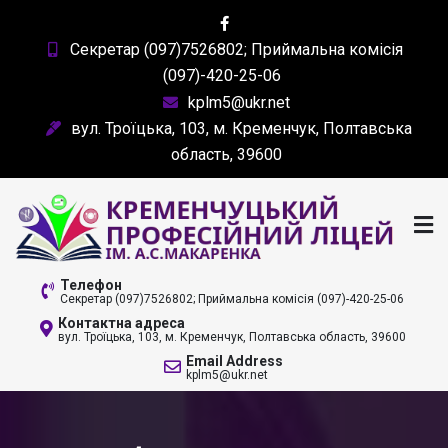
Skip
to
Секретар (097)7526802; Приймальна комісія
content
(097)-420-25-06
kplm5@ukr.net
вул. Троїцька, 103, м. Кременчук, Полтавська
область, 39600
КРЕМЕНЧУЦЬКИЙ
Телефон
Секретар (097)7526802; Приймальна комісія (097)-420-25-06
ПРОФЕСІЙНИЙ ЛІЦЕЙ
Контактна адреса
вул. Троїцька, 103, м. Кременчук, Полтавська область, 39600
ІМ. А. С. МАКАРЕНКА
Email Address
kplm5@ukr.net