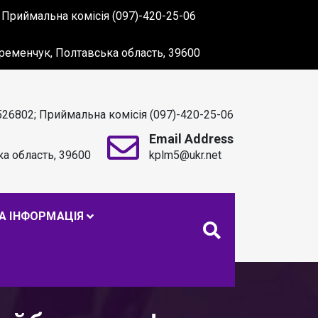
 Приймальна комісія (097)-420-25-06
 Кременчук, Полтавська область, 39600
526802; Приймальна комісія (097)-420-25-06
Email Address
ка область, 39600
kplm5@ukr.net
. С. МАКАРЕНКА
А ІНФОРМАЦІЯ