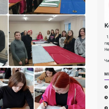
К
1.
га
Не
Чи
М