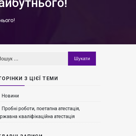
айбутнього!
нього!
ТОРІНКИ З ЦІЄЇ ТЕМИ
Новини
Пробні роботи, поетапна атестація,
ржавна кваліфікаційна атестація