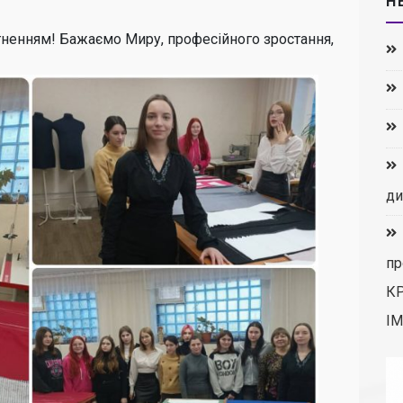
Н
гненням! Бажаємо Миру, професійного зростання,
ди
пр
К
ІМ