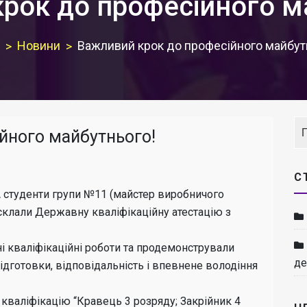
рок до професійного м
Новини
Важливий крок до професійного майбут
йного майбутнього!
С
 студенти групи №11 (майстер виробничого
склали Державну кваліфікаційну атестацію з
ні кваліфікаційні роботи та продемонстрували
де
ідготовки, відповідальність і впевнене володіння
 кваліфікацію “Кравець 3 розряду; Закрійник 4