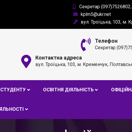
Секретар (097)7526802;
kplm5@ukr.net
вул. Троїцька, 103, м.
Телефон
Секретар (097)7
Контактна адреса
вул. Троїцька, 103, м. Кременчук, Полтавсь
РОФЕСІЙНИЙ ЛІЦЕЙ ІМ. А
СТУДЕНТУ
ОСВІТНЯ ДІЯЛЬНІСТЬ
ОФІЦІЙН
ІЯЛЬНОСТІ