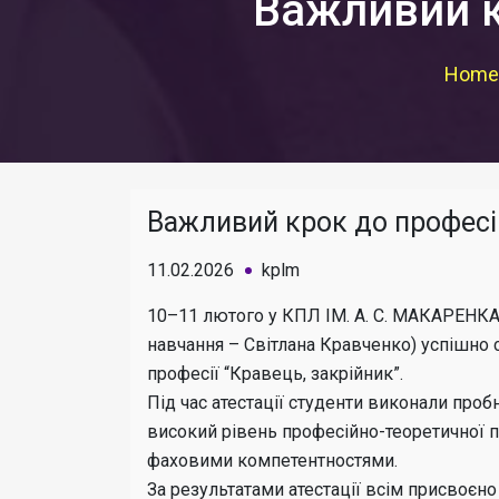
Важливий к
Home
Важливий крок до професі
11.02.2026
kplm
10–11 лютого у КПЛ ІМ. А. С. МАКАРЕНКА
навчання – Світлана Кравченко) успішно 
професії “Кравець, закрійник”.
Під час атестації студенти виконали проб
високий рівень професійно-теоретичної п
фаховими компетентностями.
За результатами атестації всім присвоєно