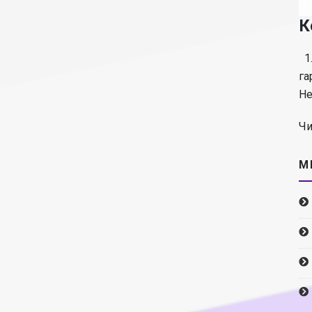
К
1.
га
Не
Чи
М