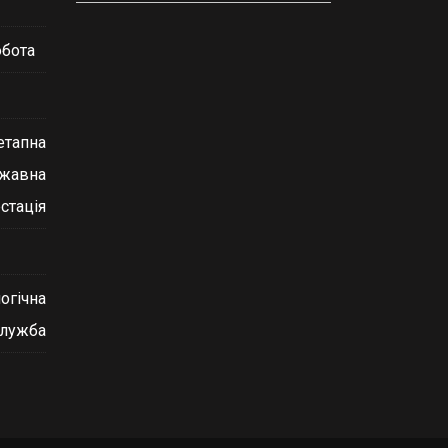
обота
етапна
ржавна
стація
огічна
служба