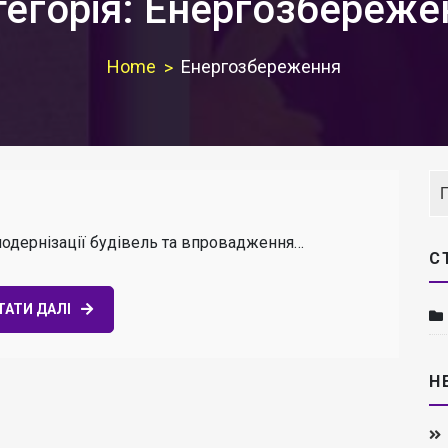
тегорія:
Енергозбереже
Home
Енергозбереження
модернізації будівель та впровадження…
С
ТАТИ ДАЛІ
Н