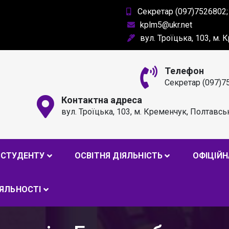
Секретар (097)7526802;
kplm5@ukr.net
вул. Троїцька, 103, м.
Телефон
Секретар (097)7
Контактна адреса
вул. Троїцька, 103, м. Кременчук, Полтавсь
РОФЕСІЙНИЙ ЛІЦЕЙ ІМ. А
СТУДЕНТУ
ОСВІТНЯ ДІЯЛЬНІСТЬ
ОФІЦІЙН
ІЯЛЬНОСТІ