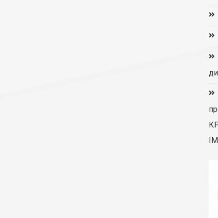
ди
пр
К
ІМ