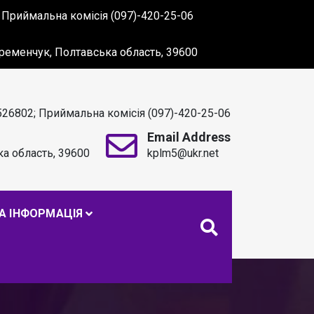
 Приймальна комісія (097)-420-25-06
 Кременчук, Полтавська область, 39600
526802; Приймальна комісія (097)-420-25-06
Email Address
ка область, 39600
kplm5@ukr.net
. С. МАКАРЕНКА
А ІНФОРМАЦІЯ