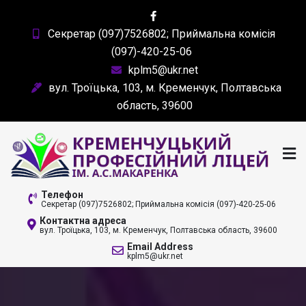
Skip
to
Секретар (097)7526802; Приймальна комісія
content
(097)-420-25-06
kplm5@ukr.net
вул. Троїцька, 103, м. Кременчук, Полтавська
область, 39600
КРЕМЕНЧУЦЬКИЙ
Телефон
Секретар (097)7526802; Приймальна комісія (097)-420-25-06
ПРОФЕСІЙНИЙ ЛІЦЕЙ
Контактна адреса
вул. Троїцька, 103, м. Кременчук, Полтавська область, 39600
ІМ. А. С. МАКАРЕНКА
Email Address
kplm5@ukr.net