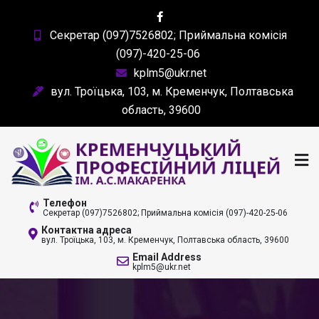
Skip
to
Секретар (097)7526802; Приймальна комісія
content
(097)-420-25-06
kplm5@ukr.net
вул. Троїцька, 103, м. Кременчук, Полтавська
область, 39600
КРЕМЕНЧУЦЬКИЙ
Телефон
Секретар (097)7526802; Приймальна комісія (097)-420-25-06
ПРОФЕСІЙНИЙ ЛІЦЕЙ
Контактна адреса
вул. Троїцька, 103, м. Кременчук, Полтавська область, 39600
ІМ. А. С. МАКАРЕНКА
Email Address
kplm5@ukr.net