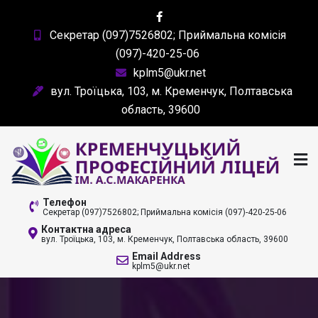
Skip
to
Секретар (097)7526802; Приймальна комісія
content
(097)-420-25-06
kplm5@ukr.net
вул. Троїцька, 103, м. Кременчук, Полтавська
область, 39600
КРЕМЕНЧУЦЬКИЙ
Телефон
Секретар (097)7526802; Приймальна комісія (097)-420-25-06
ПРОФЕСІЙНИЙ ЛІЦЕЙ
Контактна адреса
вул. Троїцька, 103, м. Кременчук, Полтавська область, 39600
ІМ. А. С. МАКАРЕНКА
Email Address
kplm5@ukr.net