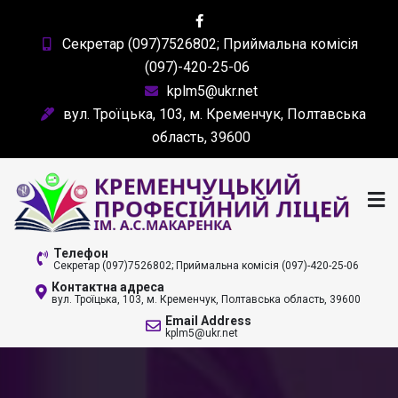
Skip
to
Секретар (097)7526802; Приймальна комісія
content
(097)-420-25-06
kplm5@ukr.net
вул. Троїцька, 103, м. Кременчук, Полтавська
область, 39600
КРЕМЕНЧУЦЬКИЙ
Телефон
Секретар (097)7526802; Приймальна комісія (097)-420-25-06
ПРОФЕСІЙНИЙ ЛІЦЕЙ
Контактна адреса
вул. Троїцька, 103, м. Кременчук, Полтавська область, 39600
ІМ. А. С. МАКАРЕНКА
Email Address
kplm5@ukr.net