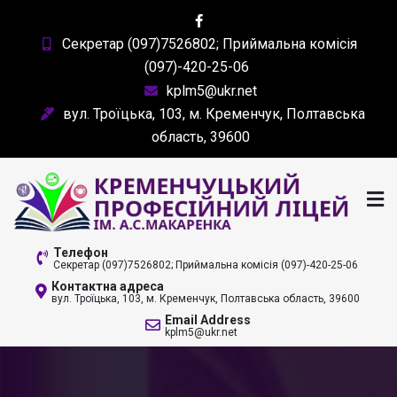
Skip
to
Секретар (097)7526802; Приймальна комісія
content
(097)-420-25-06
kplm5@ukr.net
вул. Троїцька, 103, м. Кременчук, Полтавська
область, 39600
КРЕМЕНЧУЦЬКИЙ
Телефон
Секретар (097)7526802; Приймальна комісія (097)-420-25-06
ПРОФЕСІЙНИЙ ЛІЦЕЙ
Контактна адреса
вул. Троїцька, 103, м. Кременчук, Полтавська область, 39600
ІМ. А. С. МАКАРЕНКА
Email Address
kplm5@ukr.net