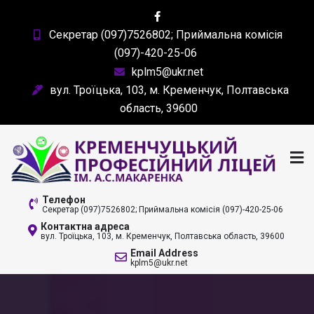
Skip
to
Секретар (097)7526802; Приймальна комісія
content
(097)-420-25-06
kplm5@ukr.net
вул. Троїцька, 103, м. Кременчук, Полтавська
область, 39600
КРЕМЕНЧУЦЬКИЙ
Телефон
Секретар (097)7526802; Приймальна комісія (097)-420-25-06
ПРОФЕСІЙНИЙ ЛІЦЕЙ
Контактна адреса
вул. Троїцька, 103, м. Кременчук, Полтавська область, 39600
ІМ. А. С. МАКАРЕНКА
Email Address
kplm5@ukr.net