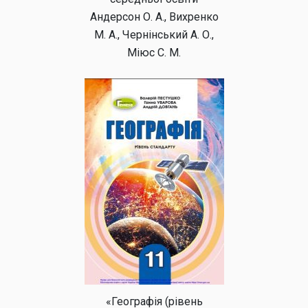
Андерсон О. А., Вихренко
М. А., Чернінський А. О.,
Міюс С. М.
«Географія (рівень