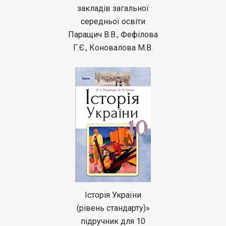
закладів загальної
середньої освіти
Паращич В.В., Фефілова
Г.Є., Коновалова М.В.
Історія України
(рівень стандарту)»
підручник для 10